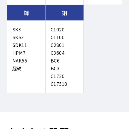
鋼
銅
SK3
C1020
SKS3
C1100
SDK11
C2801
HPM7
C3604
NAK55
BC6
超硬
BC3
C1720
C17510